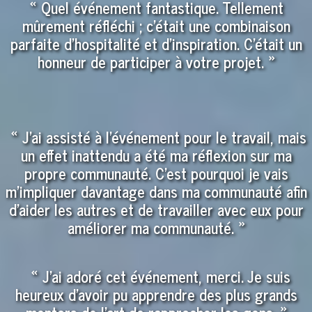
« Quel événement fantastique. Tellement
mûrement réfléchi ; c’était une combinaison
parfaite d’hospitalité et d’inspiration. C’était un
honneur de participer à votre projet. »
«
J’ai assisté à l’événement pour le travail, mais
un effet inattendu a été ma réflexion sur ma
propre communauté. C’est pourquoi je vais
m’impliquer davantage dans ma communauté afin
d’aider les autres et de travailler avec eux pour
améliorer ma communauté.
»
«
J’ai adoré cet événement, merci. Je suis
heureux d’avoir pu apprendre des plus grands