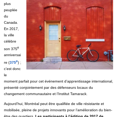
plus
peuplée
du
Canada.
En 2017,
la ville
célèbre
e
son 375
anniversai
e
re (
375
) ;
c’est donc
le
moment parfait pour cet événement d’apprentissage international,
présenté conjointement par des défenseurs locaux du
changement communautaire et l’Institut Tamarack.
Aujourd’hui, Montréal peut être qualifiée de ville résistante et
mobilisée, pleine de projets innovants pour l’amélioration du bien-
être des quartiers.
Les participants à l’édition de 2017 de